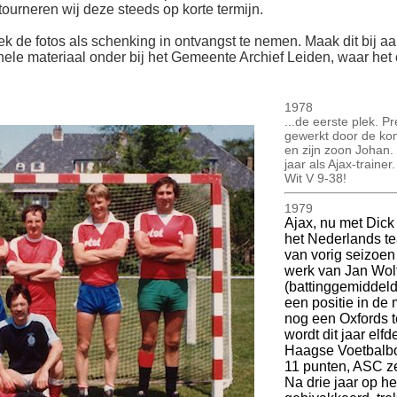
ourneren wij deze steeds op korte termijn.
ek de fotos als schenking in ontvangst te nemen. Maak dit bij aan
inele materiaal onder bij het Gemeente Archief Leiden, waar het o
1978
...de eerste plek. 
gewerkt door de kom
en zijn zoon Johan. 
jaar als Ajax-train
Wit V 9-38!
1979
Ajax, nu met Dick
het Nederlands tea
van vorig seizoen
werk van Jan Wol
(battinggemiddeld
een positie in d
nog een Oxfords 
wordt dit jaar elf
Haagse Voetbalbo
11 punten, ASC z
Na drie jaar op 