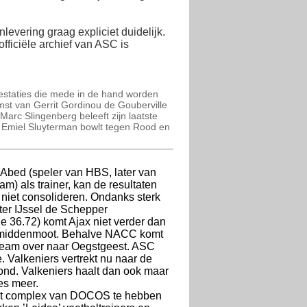
levering graag expliciet duidelijk.
fficiële archief van ASC is
Prestaties die mede in de hand worden
st van Gerrit Gordinou de Gouberville
Marc Slingenberg beleeft zijn laatste
er. Emiel Sluyterman bowlt tegen Rood en
 Abed (speler van HBS, later van
m) als trainer, kan de resultaten
 niet consolideren. Ondanks sterk
ter IJssel de Schepper
e 36.72) komt Ajax niet verder dan
e middenmoot. Behalve NACC komt
team over naar Oegstgeest. ASC
de. Valkeniers vertrekt nu naar de
nd. Valkeniers haalt dan ook maar
es meer.
het complex van DOCOS te hebben