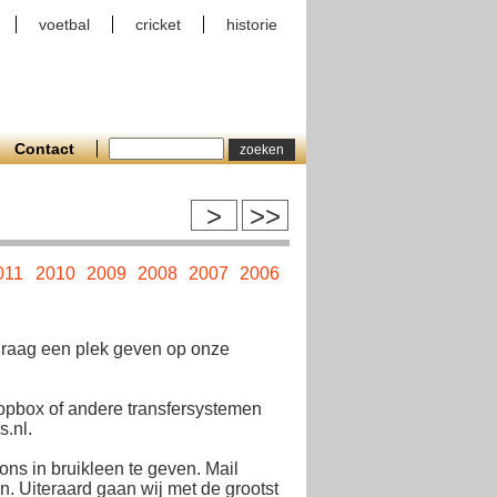
voetbal
cricket
historie
Contact
>
>>
011
2010
2009
2008
2007
2006
2005
2004
2003
2002
 graag een plek geven op onze
opbox of andere transfersystemen
.nl.
ons in bruikleen te geven. Mail
. Uiteraard gaan wij met de grootst