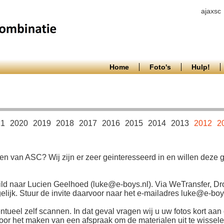
ajaxsc
Home
Foto's
Hulp!
21
2020
2019
2018
2017
2016
2015
2014
2013
2012
2
en van ASC? Wij zijn er zeer geinteresseerd in en willen deze
ld naar Lucien Geelhoed (luke@e-boys.nl). Via WeTransfer, Dr
ijk. Stuur de invite daarvoor naar het e-mailadres luke@e-boys
ntueel zelf scannen. In dat geval vragen wij u uw fotos kort aan 
r het maken van een afspraak om de materialen uit te wisselen