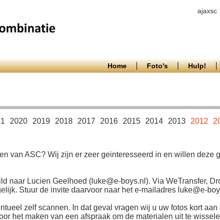
ajaxsc
Home
Foto's
Hulp!
21
2020
2019
2018
2017
2016
2015
2014
2013
2012
2
en van ASC? Wij zijn er zeer geinteresseerd in en willen deze
ld naar Lucien Geelhoed (luke@e-boys.nl). Via WeTransfer, Dr
ijk. Stuur de invite daarvoor naar het e-mailadres luke@e-boys
ntueel zelf scannen. In dat geval vragen wij u uw fotos kort aan 
r het maken van een afspraak om de materialen uit te wisselen