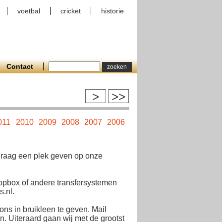
voetbal
cricket
historie
Contact
>
>>
011
2010
2009
2008
2007
2006
2005
2004
2003
2002
 graag een plek geven op onze
opbox of andere transfersystemen
.nl.
ons in bruikleen te geven. Mail
. Uiteraard gaan wij met de grootst